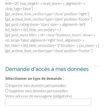
limit=’20’ max_height= » read_more= » alignment= »
strip_tags=’false’ ]
[gd_archive_item_section type=’close’ position=’right’ ]
[gd_archive_item_section type=’open’ position=’footer’ ]
[gd_post_rating show=’stars’ size= » alignment=’left’
list_hide= » list_hide_secondary= » ]
[gd_post_meta title= » id= » key=’business_hours’ show= »
no_wrap=’false’ alignment=’right’ text_alignment= »
list_hide= » list_hide_secondary=’2′ location= » css_class= » ]
[gd_archive_item_section type=’close’ position=’footer’ ]
Demande d'accès à mes données
Sélectionner un type de demande :
Exporter mes données personnelles
Supprimer mes données personnelles
Votre adresse de messagerie (obligatoire)