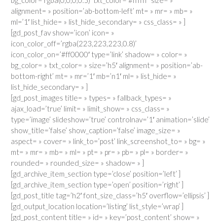
alignment= » position=’ab-bottom-left’ mt= » mr= » mb= »
ml=’1′ list_hide= » list_hide_secondary= » css_class= » ]
[gd_post_fav show=’icon’ icon= »
icon_color_off=’rgba(223,223,223,0.8)’
icon_color_on=’#ff0000′ type=’link’ shadow= » color= »
bg_color= » txt_color= » size=’h5′ alignment= » position=’ab-
bottom-right’ mt= » mr=’1′ mb=’n1′ ml= » list_hide= »
list_hide_secondary= » ]
[gd_post_images title= » types= » fallback_types= »
ajax_load=’true’ limit= » limit_show= » css_class= »
type=’image’ slideshow=’true’ controlnav=’1′ animation=’slide’
show_title=’false’ show_caption=’false’ image_size= »
aspect= » cover= » link_to=’post’ link_screenshot_to= » bg= »
mt= » mr= » mb= » ml= » pt= » pr= » pb= » pl= » border= »
rounded= » rounded_size= » shadow= » ]
[gd_archive_item_section type=’close’ position=’left’ ]
[gd_archive_item_section type=’open’ position=’right’ ]
[gd_post_title tag=’h2′ font_size_class=’h5′ overflow=’ellipsis’ ]
[gd_output_location location=’listing’ list_style=’wrap’ ]
[gd_post_content title= » id= » key=’post_content’ show= »