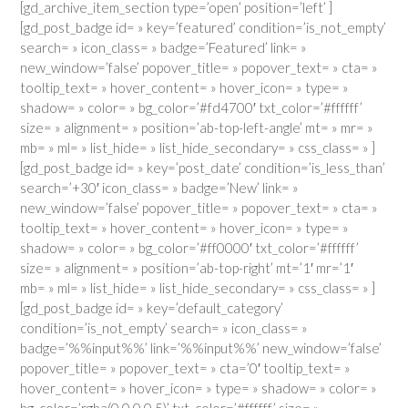
[gd_archive_item_section type=’open’ position=’left’ ]
[gd_post_badge id= » key=’featured’ condition=’is_not_empty’
search= » icon_class= » badge=’Featured’ link= »
new_window=’false’ popover_title= » popover_text= » cta= »
tooltip_text= » hover_content= » hover_icon= » type= »
shadow= » color= » bg_color=’#fd4700′ txt_color=’#ffffff’
size= » alignment= » position=’ab-top-left-angle’ mt= » mr= »
mb= » ml= » list_hide= » list_hide_secondary= » css_class= » ]
[gd_post_badge id= » key=’post_date’ condition=’is_less_than’
search=’+30′ icon_class= » badge=’New’ link= »
new_window=’false’ popover_title= » popover_text= » cta= »
tooltip_text= » hover_content= » hover_icon= » type= »
shadow= » color= » bg_color=’#ff0000′ txt_color=’#ffffff’
size= » alignment= » position=’ab-top-right’ mt=’1′ mr=’1′
mb= » ml= » list_hide= » list_hide_secondary= » css_class= » ]
[gd_post_badge id= » key=’default_category’
condition=’is_not_empty’ search= » icon_class= »
badge=’%%input%%’ link=’%%input%%’ new_window=’false’
popover_title= » popover_text= » cta=’0′ tooltip_text= »
hover_content= » hover_icon= » type= » shadow= » color= »
bg_color=’rgba(0,0,0,0.5)’ txt_color=’#ffffff’ size= »