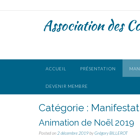
Skip
to
content
Association des C
ACCUEIL
PRÉSENTATION
MAN
DEVENIR MEMBRE
Catégorie :
Manifestat
Animation de Noël 2019
Posted on
2 décembre 2019
by
Grégory BILLEROT