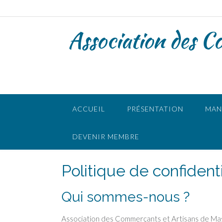
Skip
to
content
Association des C
ACCUEIL
PRÉSENTATION
MAN
DEVENIR MEMBRE
Politique de confidenti
Qui sommes-nous ?
Association des Commerçants et Artisans de Mase