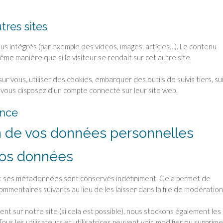
res sites
nus intégrés (par exemple des vidéos, images, articles…). Le contenu
me manière que si le visiteur se rendait sur cet autre site.
 vous, utiliser des cookies, embarquer des outils de suivis tiers, su
vous disposez d’un compte connecté sur leur site web.
ence
ion de vos données personnelles
vos données
et ses métadonnées sont conservés indéfiniment. Cela permet de
mentaires suivants au lieu de les laisser dans la file de modération
trent sur notre site (si cela est possible), nous stockons également les
us les utilisateurs et utilisatrices peuvent voir, modifier ou supprime