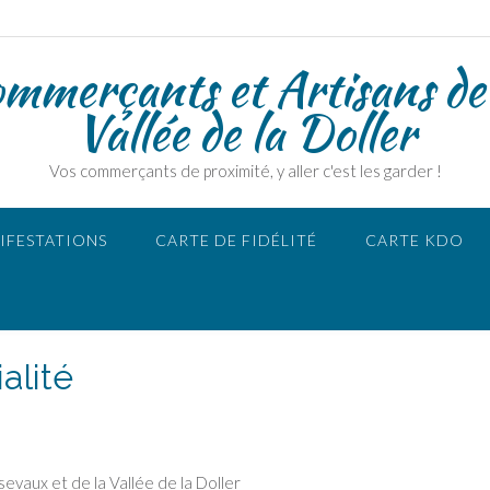
ommerçants et Artisans de
Vallée de la Doller
Vos commerçants de proximité, y aller c'est les garder !
IFESTATIONS
CARTE DE FIDÉLITÉ
CARTE KDO
alité
vaux et de la Vallée de la Doller