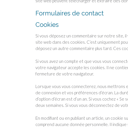
site web peuvent télécharger et extraire des don
Formulaires de contact
Cookies
Si vous déposez un commentaire sur notre site, i
site web dans des cookies. C’est uniquement pour v
déposez un autre commentaire plus tard. Ces cook
Si vous avez un compte et que vous vous connecte
votre navigateur accepte les cookies. Il ne cont
fermeture de votre navigateur.
Lorsque vous vous connecterez, nous mettrons en
de connexion et vos préférences d’écran. La duré
d’option d’écran est d’un an. Si vous cochez « Se
deux semaines. Si vous vous déconnectez de votr
En modifiant ou en publiant un article, un cookie
comprend aucune donnée personnelle. Il indique sim