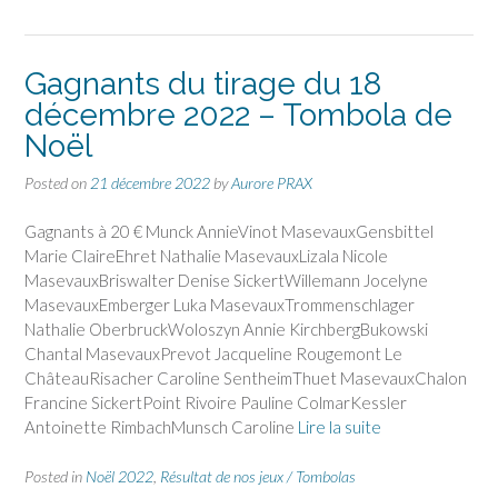
Gagnants du tirage du 18
décembre 2022 – Tombola de
Noël
Posted on
21 décembre 2022
by
Aurore PRAX
Gagnants à 20 € Munck AnnieVinot MasevauxGensbittel
Marie ClaireEhret Nathalie MasevauxLizala Nicole
MasevauxBriswalter Denise SickertWillemann Jocelyne
MasevauxEmberger Luka MasevauxTrommenschlager
Nathalie OberbruckWoloszyn Annie KirchbergBukowski
Chantal MasevauxPrevot Jacqueline Rougemont Le
ChâteauRisacher Caroline SentheimThuet MasevauxChalon
Francine SickertPoint Rivoire Pauline ColmarKessler
Antoinette RimbachMunsch Caroline
Lire la suite
Posted in
Noël 2022
,
Résultat de nos jeux / Tombolas