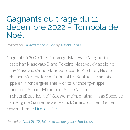
Gagnants du tirage du 11
décembre 2022 – Tombola de
Noël
Posted on
14 décembre 2022
by
Aurore PRAX
Gagnants à 20 € Christine Vogel MasevauxMarguerite
Hasselhan MasevauxDiana Pexeiro MasevauxMadeleine
Lamy MasevauxAnne Marie Schöpperle KirchbergNicole
Lehmann MortzwillerSonia Ducottet SentheimFrancois
Kippelen KirchbergMélanie Moritz KirchbergPhilippe
Laurencon Aspach MichelbachAimé Gasser
KirchbergBeatrice Neff GuewenheimJonathan Haas Soppe Le
HautVirginie Gasser SewenPatrick GirardotJulien Biehler
SewenEtienne
Lire la suite
Posted in
Noël 2022
,
Résultat de nos jeux / Tombolas