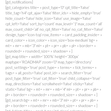
[gd_notifications]
[gd_categories title= » post_type=’0′ cpt_title=’false’
title_tag=’h4′ cpt_ajax=’false’ filter_ids= » hide_empty=’true’
hide_count=’false’ hide_icon=’false’ use_image=’false’
cpt_left=’false’ sort_by=’count’ max_level=’1′ max_count=’all’
max_count_child=’all’ no_cpt_filter=’false’ no_cat_filter=’false’
design_type=’icon-top’ row_items= » card_padding_inside= »
card_color= » icon_color= » icon_size=’box-medium’ bg= »
mt= » mr= » mb=’3′ ml= » pt= » pr= » pb= » pl= » border= »
rounded= » rounded_size= » shadow= » ]
[gd_map title= » width=’100%’ height=’300px’
maptype=’ROADMAP’ zoom=’0′ map_type=’directory’
post_settings=’true’ post_type= » terms= » tick_terms= »
tags= » all_posts=’false’ post_id= » search_filter=’true’
post_type_filter=’true’ cat_filter=’true’ child_collapse=’true’
map_directions=’false’ scrollwheel=’false’ sticky=’false’
static=’false’ bg= » mt= » mr= » mb=’4′ ml= » pt= » pr= » pb= »
pl= » border= » rounded= » rounded_size= » shadow= » ]
[gd_search bg= » mt= » mr= » mb=’3′ ml= » pt= » pr= » pb= »
pl= » border= » rounded= » rounded_size= » shadow= » ]
[gd_listings title= » post_type=’gd_place’ category= »