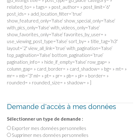
related_to= » tags= » post_author= » post_limit=’6′
post_ids= » add_location_filter=’true’
show_featured_only=’false’ show_special_only=’false’
with_pics_only=’false’ with_videos_only=’false’
show_favorites_only=’false’ favorites_by_user= »
use_viewing_post_type=’false’ sort_by= » title_tag=’h3′
layout=’2′ view_all_link=’true’ with_pagination=’false’
top_pagination=’false’ bottom_pagination=’true’
pagination_info= » hide_if_empty=’false’ row_gap= »
column_gap= » card_border= » card_shadow= » bg= » mt= »
mr= » mb=’3′ ml= » pt= » pr= » pb= » pl= » border= »
rounded= » rounded_size= » shadow= » ]
Demande d'accès à mes données
Sélectionner un type de demande :
Exporter mes données personnelles
Supprimer mes données personnelles