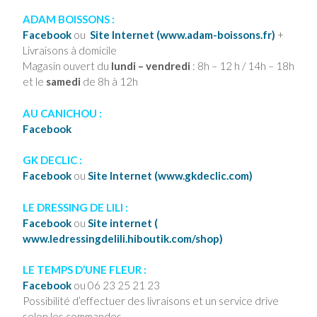
ADAM BOISSONS :
Facebook
ou
Site Internet (www.adam-boissons.fr)
+
Livraisons à domicile
Magasin ouvert
du
lundi – vendredi
: 8h – 12 h / 14h – 18h
et le
samedi
de 8h à 12h
AU CANICHOU :
Facebook
GK DECLIC :
Facebook
ou
Site Internet (www.gkdeclic.com)
LE DRESSING DE LILI :
Facebook
ou
Site internet (
www.ledressingdelili.hiboutik.com/shop)
LE TEMPS D’UNE FLEUR :
Facebook
ou 06 23 25 21 23
Possibilité d’effectuer des livraisons et un service drive
selon les commandes