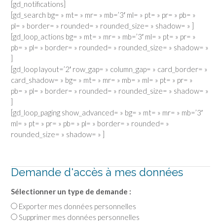
[gd_notifications]
[gd_search bg= » mt= » mr= » mb=’3′ ml= » pt= » pr= » pb= »
pl= » border= » rounded= » rounded_size= » shadow= » ]
[gd_loop_actions bg= » mt= » mr= » mb=’3′ ml= » pt= » pr= »
pb= » pl= » border= » rounded= » rounded_size= » shadow= »
]
[gd_loop layout=’2′ row_gap= » column_gap= » card_border= »
card_shadow= » bg= » mt= » mr= » mb= » ml= » pt= » pr= »
pb= » pl= » border= » rounded= » rounded_size= » shadow= »
]
[gd_loop_paging show_advanced= » bg= » mt= » mr= » mb=’3′
ml= » pt= » pr= » pb= » pl= » border= » rounded= »
rounded_size= » shadow= » ]
Demande d'accès à mes données
Sélectionner un type de demande :
Exporter mes données personnelles
Supprimer mes données personnelles