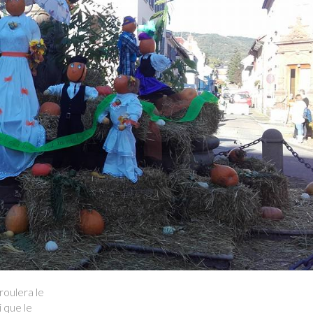
éroulera le
si que le