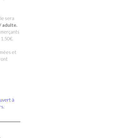
lle sera
/ adulte.
mmerçants
 1.50€.
ermées et
ront
ouvert à
rs.
A