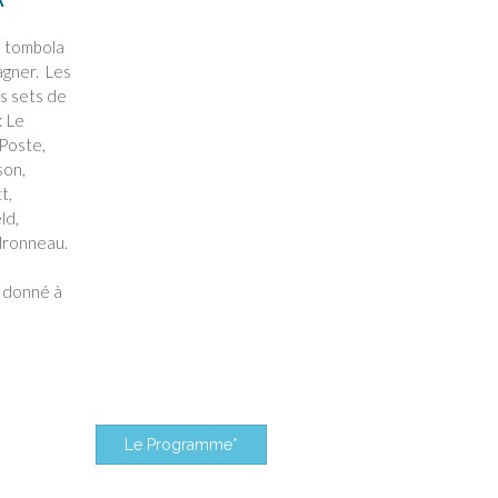
e tombola
agner. Les
es sets de
: Le
 Poste,
son,
t,
ld,
dronneau.
t donné à
Le Programme*