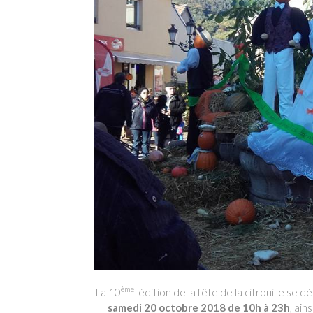
ème
La 10
édition de la fête de la citrouille se d
samedi 20 octobre 2018 de 10h à 23h
, ain