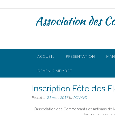
Skip
to
content
Association des C
ACCUEIL
PRÉSENTATION
MAN
DEVENIR MEMBRE
Inscription Fête des F
Posted on
21 mars 2017
by
ACAMVD
L’Association des Commerçants et Artisans de Ma
les rues du centre