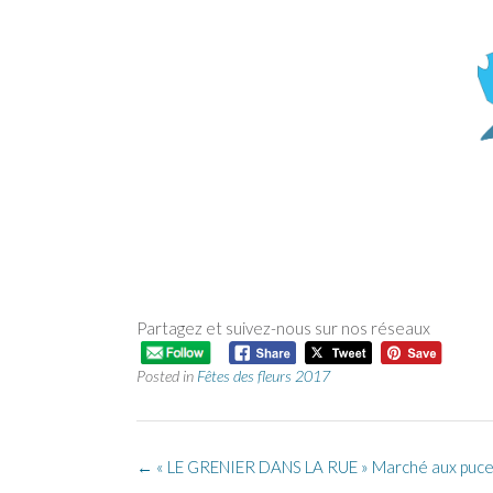
Partagez et suivez-nous sur nos réseaux
Posted in
Fêtes des fleurs 2017
Post
←
« LE GRENIER DANS LA RUE » Marché aux puc
navigation