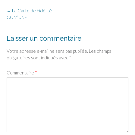
Post
←
La Carte de Fidélité
navigation
COM’UNE
Laisser un commentaire
Votre adresse e-mail ne sera pas publiée.
Les champs
obligatoires sont indiqués avec
*
Commentaire
*