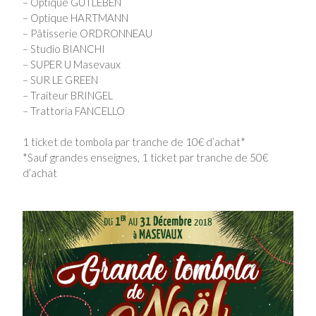
– Optique GUTLEBEN
– Optique HARTMANN
– Pâtisserie ORDRONNEAU
– Studio BIANCHI
– SUPER U Masevaux
– SUR LE GREEN
– Traiteur BRINGEL
– Trattoria FANCELLO
1 ticket de tombola par tranche de 10€ d’achat*
*Sauf grandes enseignes, 1 ticket par tranche de 50€
d’achat