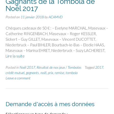
Gagnants de la Tombola de
Noël 2017
Posted on
11 janvier 2018
by
ACAMVD
Chèques cadeaux de 50 € : – Evelyne MARCHAL, Masevaux –
Catherine RINGENBACH, Masevaux – Roger KESSLER,
Sickert – Guy GILLET, Masevaux – Vincent DUCOTTET,
Niederbruck – Paul BIHLER, Bourbach-le-Bas – Elodie HAAS,
Masevaux – Marina EHRET, Niederbruck – Suzy LACHEREST,
Lire la suite
Posted in
Noël 2017
,
Résultat de nos jeux / Tombolas
Tagged
2017
,
crédit mutuel
,
gagnants
,
noël
,
prix
,
remise
,
tombola
Leave a comment
Demande d'accès à mes données